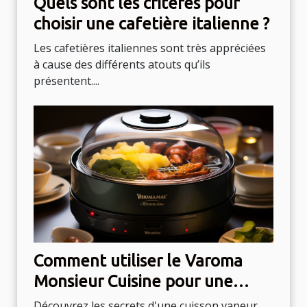
Quels sont les critères pour
choisir une cafetière italienne ?
Les cafetières italiennes sont très appréciées
à cause des différents atouts qu’ils
présentent....
Comment utiliser le Varoma
Monsieur Cuisine pour une
cuisson vapeur optimale
Découvrez les secrets d'une cuisson vapeur