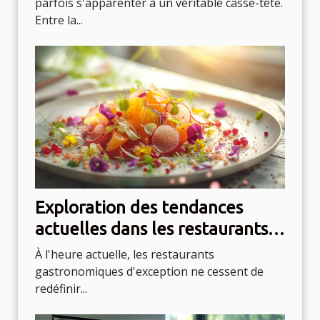
parfois s'apparenter à un véritable casse-tête.
Entre la...
Exploration des tendances
actuelles dans les restaurants
gastronomiques d'exception
À l'heure actuelle, les restaurants
gastronomiques d'exception ne cessent de
redéfinir...