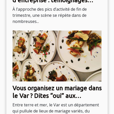
d’entreprise : témoignages
d’organisateurs débordés
À l’approche des pics d’activité de fin de
trimestre, une scène se répète dans de
nombreuses...
Vous organisez un mariage dans
le Var ? Dites “oui” aux
propositions de ce traiteur !
Entre terre et mer, le Var est un département
qui pullule de lieux de mariage variés, du