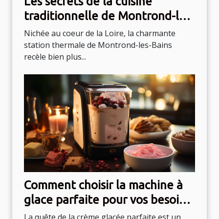
Les secrets de la cuisine
traditionnelle de Montrond-les-
Bains
Nichée au coeur de la Loire, la charmante
station thermale de Montrond-les-Bains
recèle bien plus...
Comment choisir la machine à
glace parfaite pour vos besoins
culinaires
La quête de la crème glacée parfaite est un