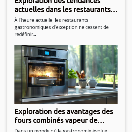
Exploration des tendances
actuelles dans les restaurants
gastronomiques d'exception
À l'heure actuelle, les restaurants
gastronomiques d'exception ne cessent de
redéfinir...
Exploration des avantages des
fours combinés vapeur de
haute technologie
Dans un monde où la gastronomie évolue